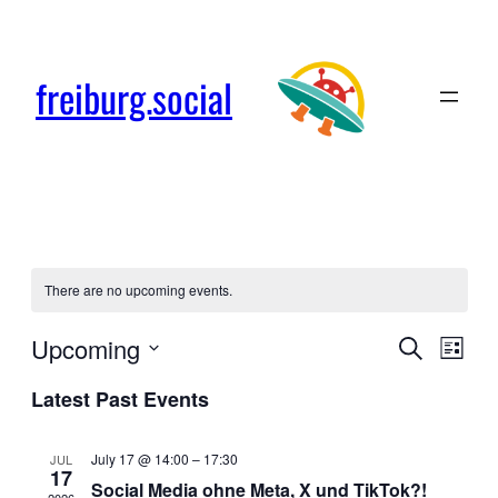
freiburg.social
There are no upcoming events.
Events
Even
Upcoming
Search
List
View
Search
Select
Latest Past Events
Navi
date.
and
Views
July 17 @ 14:00
–
17:30
JUL
17
Social Media ohne Meta, X und TikTok?!
2026