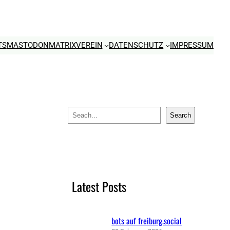
TS
MASTODON
MATRIX
VEREIN
DATENSCHUTZ
IMPRESSUM
S
Search
e
a
r
c
Latest Posts
h
bots auf freiburg.social