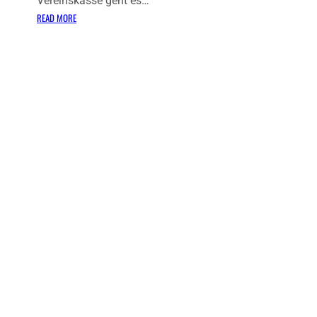
Vereinskasse geht es…
:
READ MORE
F
R
E
I
B
U
R
G
.
S
O
C
I
A
L
E
.
V
.