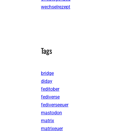
wechselrezept
Tags
bridge
diday
feditober
fediverse
fediverseeuer
mastodon
matrix
matrixeuer