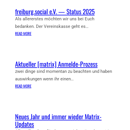
B
P
R
U
freiburg.social e.V. — Status 2025
T
I
R
Z
X
Als allererstes möchten wir uns bei Euch
G
U
S
bedanken. Der Vereinskasse geht es…
M
T
:
READ MORE
A
A
F
T
M
R
R
M
E
I
T
I
Aktueller [matrix] Anmelde-Prozess
X
I
B
(
S
U
zwei dinge sind momentan zu beachten und haben
M
C
R
auswirkungen wenn ihr einen…
I
H
G
:
READ MORE
T
F
.
A
F
R
S
K
I
E
O
T
R
I
C
U
E
Neues Jahr und immer wieder Matrix-
B
I
E
F
U
Updates
A
L
O
R
L