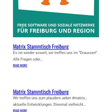
B
U
R
G
Matrix Stammtisch Freiburg
Es ist wieder soweit, wir treffen uns im “Draussen”.
Alle Fragen oder…
:
READ MORE
M
A
T
R
Matrix Stammtisch Freiburg
I
X
Wir treffen uns zum plaudern ueber #matrix ,
S
aktuelle Entwicklungen. Diesmal vielleicht…
T
:
READ MORE