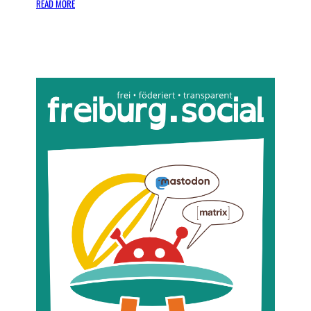
:
READ MORE
M
A
T
R
I
X
S
T
A
M
M
T
I
S
C
H
F
R
E
I