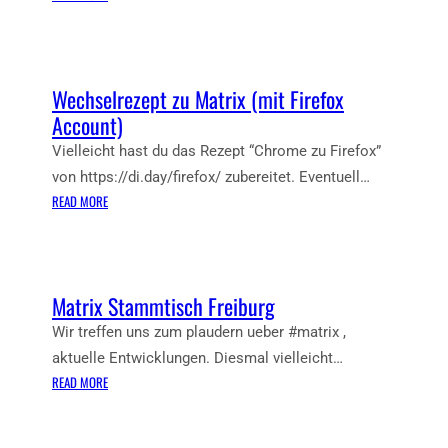
A
M
M
A
M
T
T
R
Wechselrezept zu Matrix (mit Firefox
I
I
Account)
S
X
C
S
Vielleicht hast du das Rezept “Chrome zu Firefox”
H
T
von https://di.day/firefox/ zubereitet. Eventuell…
F
A
:
READ MORE
R
M
W
E
M
E
I
T
C
B
I
H
U
Matrix Stammtisch Freiburg
S
S
R
C
E
Wir treffen uns zum plaudern ueber #matrix ,
G
H
L
aktuelle Entwicklungen. Diesmal vielleicht…
F
R
:
READ MORE
R
E
M
E
Z
A
I
E
T