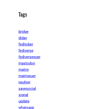
Tags
bridge
diday
feditober
fediverse
fediverseeuer
mastodon
matrix
matrixeuer
neuhier
savesocial
signal
update
whatsapp